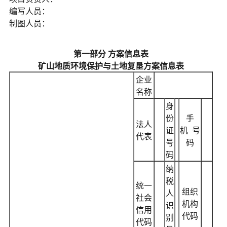
编写人员：
制图人员：
第一部分
方案信息表
矿山地质环境保护与土地复垦方案信息表
企业
名称
身
份
手
法人
证
机 号
代表
号
码
码
纳
税
统一
组织
人
社会
机构
识
信用
代码
别
代码