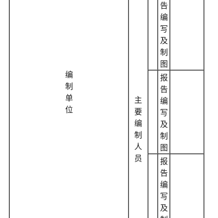
告
编
写
及
制
图
编
报
制
告
单
主
编
位
要
写
编
及
制
制
人
图
员
报
告
编
写
及