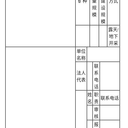
矿种
量
建
方式
规
设
模
规
模
露天/
地下
开采
单位
名称
联
法人
系
代表
电
话
姓
职
联系电话
名
责
审
核
报