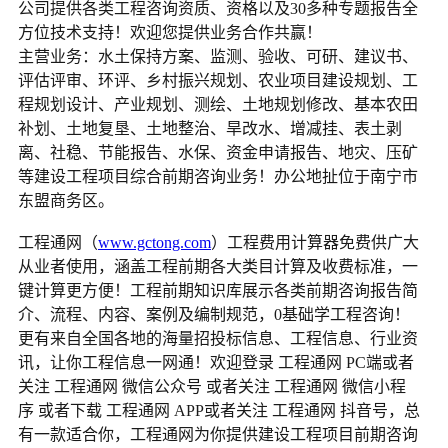
公司提供各类工程咨询资质、资格以及30多种专题报告全
方位技术支持！欢迎您提供业务合作共赢！
主营业务：水土保持方案、监测、验收、可研、建议书、
评估评审、环评、乡村振兴规划、农业项目建设规划、工
程规划设计、产业规划、测绘、土地规划修改、基本农田
补划、土地复垦、土地整治、旱改水、增减挂、表土剥
离、社稳、节能报告、水保、资金申请报告、地灾、压矿
等建设工程项目综合前期咨询业务！办公地扯位于南宁市
东盟商务区。
工程通网（
www.gctong.com
）工程费用计算器免费供广大
从业者使用，涵盖工程前期各大类目计算及收费标准，一
键计算更方便！工程前期知识库展示各类前期咨询报告简
介、流程、内容、案例及编制规范，0基础学工程咨询！
更有来自全国各地的海量招投标信息、工程信息、行业资
讯，让你工程信息一网通！欢迎登录 工程通网 PC端或者
关注 工程通网 微信公众号 或者关注 工程通网 微信小程
序 或者下载 工程通网 APP或者关注 工程通网 抖音号，总
有一款适合你，工程通网为你提供建设工程项目前期咨询