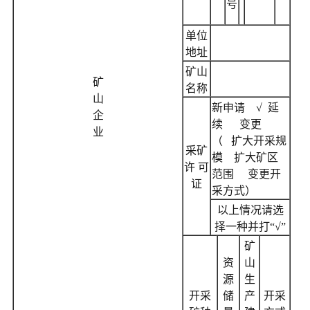
号
单位
地址
矿山
矿
名称
山
新申请 √ 延
企
续 变更
业
（ 扩大开采规
采矿
模 扩大矿区
许 可
范围 变更开
证
采方式）
以上情况请选
择一种并打“√”
矿
资
山
源
生
开采
储
产
开采