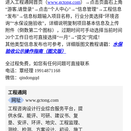
进入工程通网首页（
www.gctong.com
）→点击页面右上角
“游客,请登录”→点击“个人中心”→“信息管理”→工程信息
“发布”→信息标题输入项目名称，行业分类选择“环境咨
询”“水保设施验收”，详细说明复制项目基本信息及上传
附件（倒数第二个图标），过期时间可手动选择当前时间
20个工作日也可直接选择“一月”→“提交”完成！
其他类型信息发布也可参考，详细版图文教程请戳：
水保
验收公示操作指南（图文版）
全过程免费，如您有任何问题可直接联系
电话：覃经理 19914871168
微信：qindongqd
工程通网
网址
www.gctong.com
工程咨询设计行业综合服务平台，提
供水保、能评、可研、建议书、复
垦、安评、环评、地灾、工程监理、
测绘、检测、方案设计、初设、施工