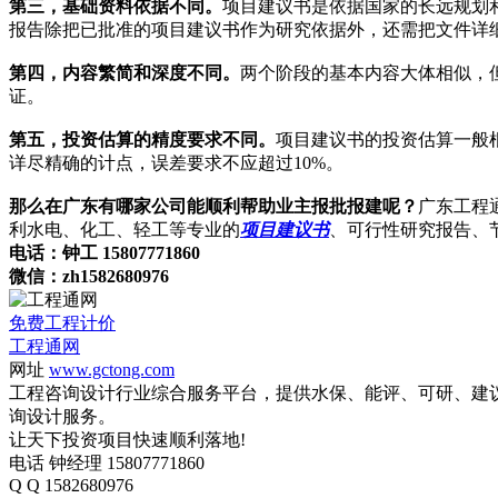
第三，基础资料依据不同。
项目建议书是依据国家的长远规划
报告除把已批准的项目建议书作为研究依据外，还需把文件详
第四，内容繁简和深度不同。
两个阶段的基本内容大体相似，
证。
第五，投资估算的精度要求不同。
项目建议书的投资估算一般
详尽精确的计点，误差要求不应超过10%。
那么在广东有哪家公司能顺利帮助业主报批报建呢？
广东工程通
利水电、化工、轻工等专业的
项目建议书
、可行性研究报告、
电话：钟工 15807771860
微信：zh1582680976
免费工程计价
工程通网
网址
www.gctong.com
工程咨询设计行业综合服务平台，提供水保、能评、可研、建
询设计服务。
让天下投资项目快速顺利落地!
电话
钟经理 15807771860
Q Q
1582680976