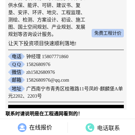
供水保、能评、可研、建议书、复
垦、安评、环评、地灾、工程监理、
测绘、检测、方案设计、初设、施工
图、国土空间规划、产业规划、发展
免费工程计价
规划等咨询设计服务。
让天下投资项目快速顺利落地!
电话
钟经理 15807771860
Q Q
1582680976
微信
zh1582680976
邮箱
1582680976@qq.com
地址
广西南宁市青秀区桂雅路11号凤岭·麒麟堡A单
元2202、2203号
联系时请说明是在工程通网看到的！
在线报价
电话联系